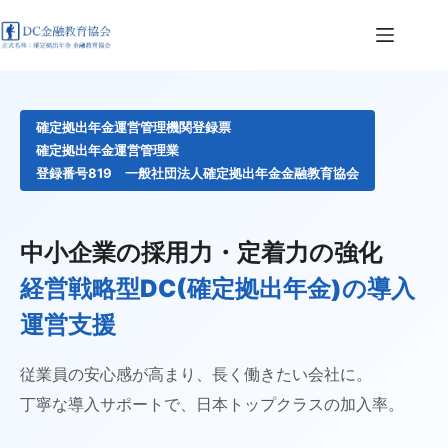
コ
ン
テ
ン
ツ
へ
確定拠出年金運営管理機関登録票
ス
確定拠出年金運営管理業
キ
登録番号819 一般社団法人確定拠出年金金融教育協会
ッ
プ
中小企業の採用力・定着力の強化
経営戦略型DC(確定拠出年金)の導入
運営支援
従業員の安心感が高まり、長く働きたい会社に。
丁寧な導入サポートで、日本トップクラスの加入率。