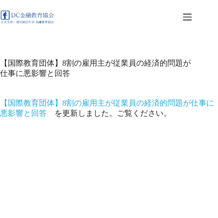
コ
ン
テ
ン
ツ
へ
【国際教育団体】8割の雇用主が従業員の経済的問題が
ス
仕事に悪影響と回答
キ
ッ
プ
【国際教育団体】8割の雇用主が従業員の経済的問題が仕事に
悪影響と回答
を更新しました。ご覧ください。