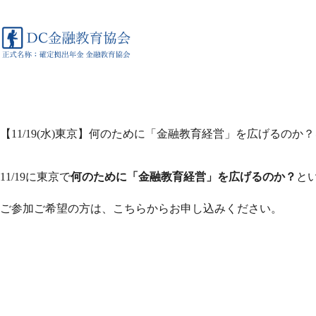
コ
ン
テ
ン
ツ
へ
ス
キ
ッ
【11/19(水)東京】何のために「金融教育経営」を広げるのか
プ
11/19に東京で
何のために「金融教育経営」を広げるのか？
と
ご参加ご希望の方は、こちらからお申し込みください。