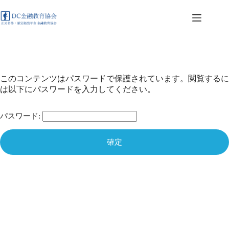
コ
ン
テ
ン
ツ
へ
ス
このコンテンツはパスワードで保護されています。閲覧するに
キ
は以下にパスワードを入力してください。
ッ
プ
パスワード: