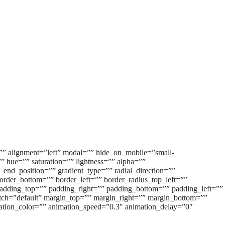
l=”” alignment=”left” modal=”” hide_on_mobile=”small-
=”” hue=”” saturation=”” lightness=”” alpha=””
_end_position=”” gradient_type=”” radial_direction=””
order_bottom=”” border_left=”” border_radius_top_left=””
 padding_top=”” padding_right=”” padding_bottom=”” padding_left=””
tretch=”default” margin_top=”” margin_right=”” margin_bottom=””
imation_color=”” animation_speed=”0.3″ animation_delay=”0″