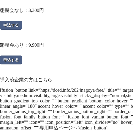
懇親会なし：3,300円
申込する
懇親会あり：9,900円
申込する
導入済企業の方はこちら
[fusion_button link=”https://dced.info/2024nagoya-free/” title=”” t
visibility,medium-visibility,large-visibility” sticky_display=”normal,
button_gradient_top_color=”” button_gradient_bottom_color_hover=”” 
linear_angle=”180″ accent_hover_color=”” accent_color=”” type=”” b
border_radius_top_right=”” border_radius_bottom_right=”” border_r
fusion_font_family_button_font=”” fusion_font_variant_button_font=”
margin_left=”” icon=”” icon_position=”left” icon_divider=”no” hove
animation_offset=””]専用申込ページへ[/fusion_button]