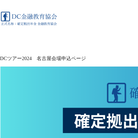
コ
ン
テ
ン
ツ
へ
ス
キ
ッ
DCツアー2024 名古屋会場申込ページ
プ