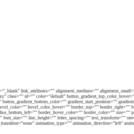
arget=”_blank” link_attributes=”” alignment_medium=”” alignment_smal
sticky” class=”” id=”” color=”default” button_gradient_top_color_hover
button_gradient_bottom_color=”” gradient_start_position=”” gradient
evel_color=”” bevel_color_hover=”” border_top=”” border_right=”” b
adius_bottom_left=”” border_hover_color=”” border_color=”” size=””
” font_size=”” line_height=”” letter_spacing=”” text_transform=”” s
r_transition=”none” animation_type=”” animation_direction=”left” an