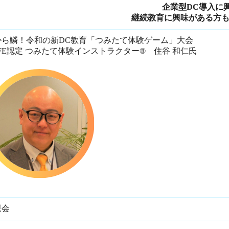
企業型DC導入に
継続教育に興味がある方
から鱗！令和の新DC教育「つみたて体験ゲーム」大会
FE認定 つみたて体験インストラクター®️ 住谷 和仁氏
親会