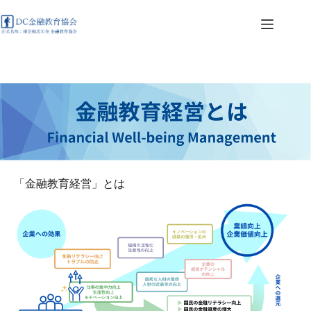
コ
ン
テ
ン
ツ
へ
ス
キ
ッ
プ
「金融教育経営」とは